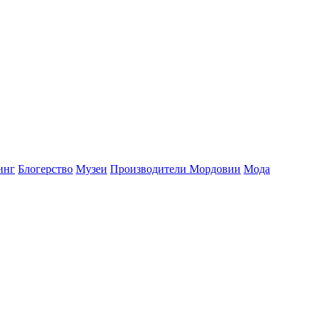
инг
Блогерство
Музеи
Производители Мордовии
Мода