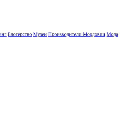
инг
Блогерство
Музеи
Производители Мордовии
Мода