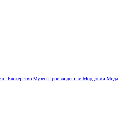
инг
Блогерство
Музеи
Производители Мордовии
Мода